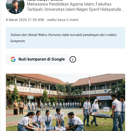
Mahasiswa Pendidikan Agama Islam, Fakultas
Tarbiyah, Universitas Islam Negeri Syarif Hidayatullah
Jakarta. Menaruh perhatian pada isu kependidikan,
kebijakan publik di bidang pendidikan, dan tantangan
8 Maret 2026 21:00 WIB
·
waktu baca 5 menit
pendidikan Islam kontemporer di Indonesia.
Tulisan dari Handi Wahyu Purnomo tidak mewakili pandangan dari redaksi
kumparan
Ikuti kumparan di Google