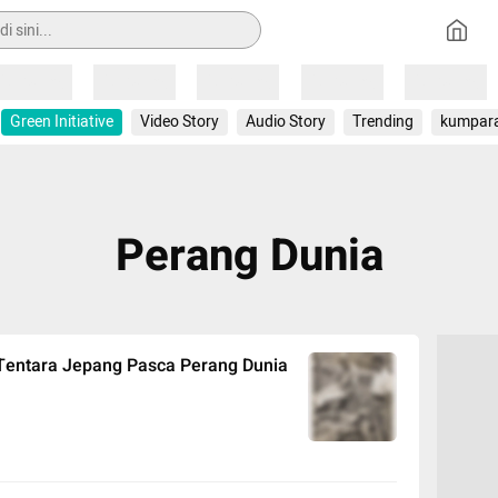
Loading
Loading
Loading
Loading
Loading
Green Initiative
Video Story
Audio Story
Trending
kumpar
Perang Dunia
Tentara Jepang Pasca Perang Dunia