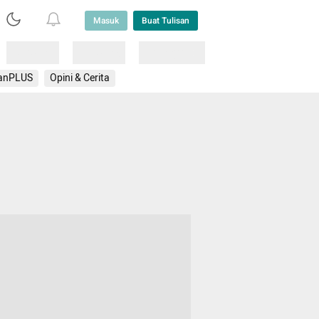
Masuk
Buat Tulisan
Loading
Loading
Lainnya
anPLUS
Opini & Cerita