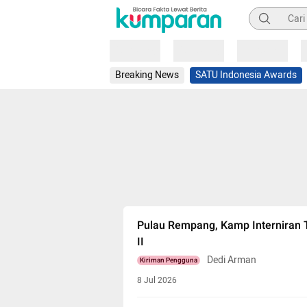
Pencarian
Loading
Loading
Loading
Breaking News
SATU Indonesia Awards
Pulau Rempang, Kamp Interniran 
II
Dedi Arman
Kiriman Pengguna
8 Jul 2026