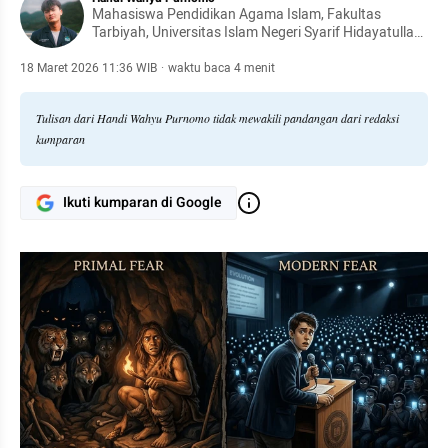
Mahasiswa Pendidikan Agama Islam, Fakultas
Tarbiyah, Universitas Islam Negeri Syarif Hidayatullah
Jakarta. Menaruh perhatian pada isu kependidikan,
kebijakan publik di bidang pendidikan, dan tantangan
18 Maret 2026 11:36 WIB
·
waktu baca 4 menit
pendidikan Islam kontemporer di Indonesia.
Tulisan dari Handi Wahyu Purnomo tidak mewakili pandangan dari redaksi
kumparan
Ikuti kumparan di Google