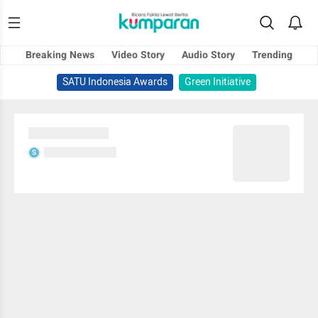
Breaking News
Video Story
Audio Story
Trending
SATU Indonesia Awards
Green Initiative
Sedang memuat...
Sedang memuat...
S