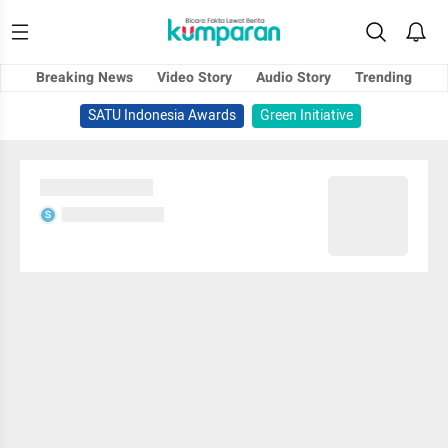
Breaking News
Video Story
Audio Story
Trending
SATU Indonesia Awards
Green Initiative
Sedang memuat...
Sedang memuat...
S