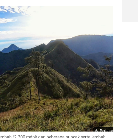
Perbesar
mbah (2.200 mdpl) dan beberapa puncak serta lembah 