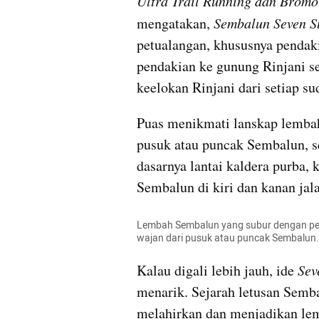
Ultra Trail Running dan Bromo
mengatakan, 
Sembalun Seven S
petualangan, khususnya pendaki
pendakian ke gunung Rinjani se
keelokan Rinjani dari setiap su
Puas menikmati lanskap lembah 
pusuk atau puncak Sembalun, sel
dasarnya lantai kaldera purba, 
Sembalun di kiri dan kanan jal
Lembah Sembalun yang subur dengan perbu
wajan dari pusuk atau puncak Sembalun.
Kalau digali lebih jauh, ide 
Sev
menarik. Sejarah letusan Semba
melahirkan dan menjadikan lem