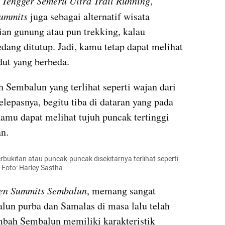
 Tengger Semeru Ultra Trail Running
, 
ummits
 juga sebagai alternatif wisata 
an gunung atau pun trekking, kalau 
dang ditutup. Jadi, kamu tetap dapat melihat 
dut yang berbeda.
Sembalun yang terlihat seperti wajan dari 
epasnya, begitu tiba di dataran yang pada 
kamu dapat melihat tujuh puncak tertinggi 
an.
kitan atau puncak-puncak disekitarnya terlihat seperti 
 Foto: Harley Sastha
en Summits Sembalun
, memang sangat 
lun purba dan Samalas di masa lalu telah 
bah Sembalun memiliki karakteristik 