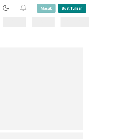
Masuk
Buat Tulisan
Loading
Loading
Lainnya