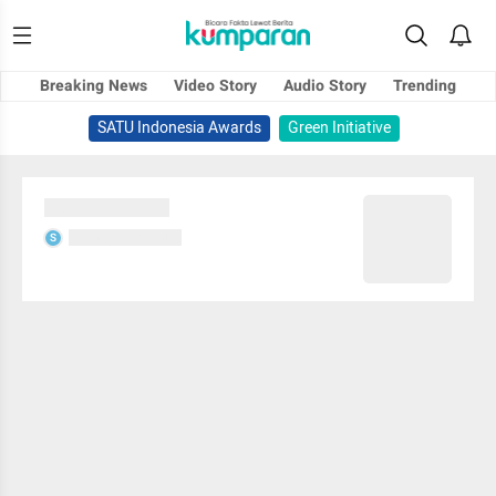
Breaking News
Video Story
Audio Story
Trending
SATU Indonesia Awards
Green Initiative
Sedang memuat...
Sedang memuat...
S