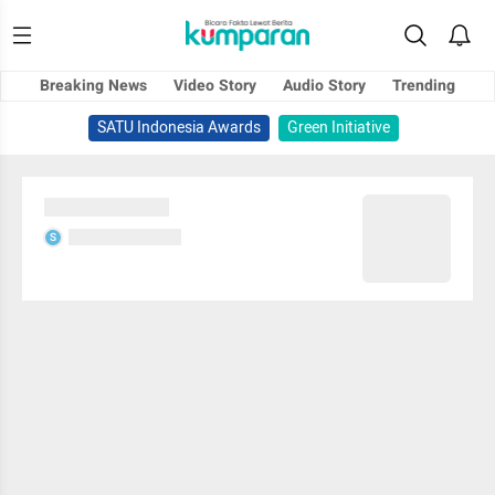
Breaking News
Video Story
Audio Story
Trending
SATU Indonesia Awards
Green Initiative
Sedang memuat...
Sedang memuat...
S