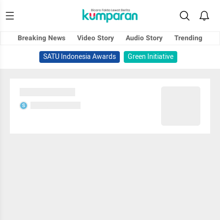
Breaking News
Video Story
Audio Story
Trending
SATU Indonesia Awards
Green Initiative
Sedang memuat...
Sedang memuat...
S