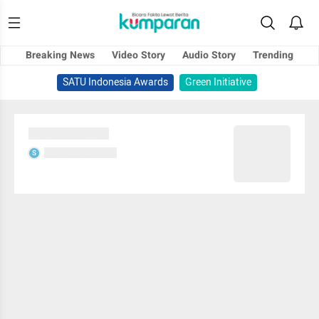
Breaking News
Video Story
Audio Story
Trending
SATU Indonesia Awards
Green Initiative
Sedang memuat...
Sedang memuat...
S