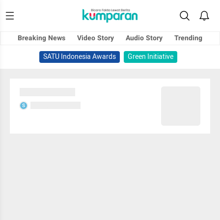
Breaking News
Video Story
Audio Story
Trending
SATU Indonesia Awards
Green Initiative
Sedang memuat...
Sedang memuat...
S