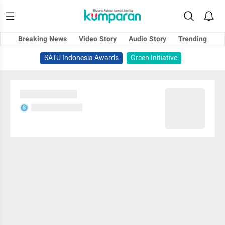
Breaking News
Video Story
Audio Story
Trending
SATU Indonesia Awards
Green Initiative
Sedang memuat...
Sedang memuat...
S