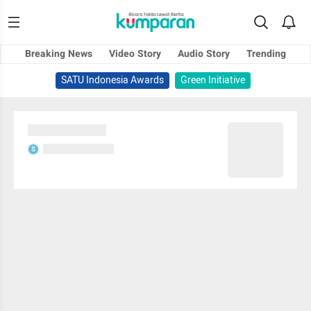
Breaking News
Video Story
Audio Story
Trending
SATU Indonesia Awards
Green Initiative
Sedang memuat...
Sedang memuat...
S