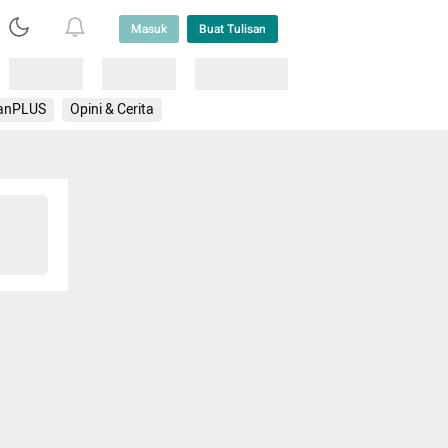
Masuk
Buat Tulisan
Loading
Loading
Lainnya
anPLUS
Opini & Cerita