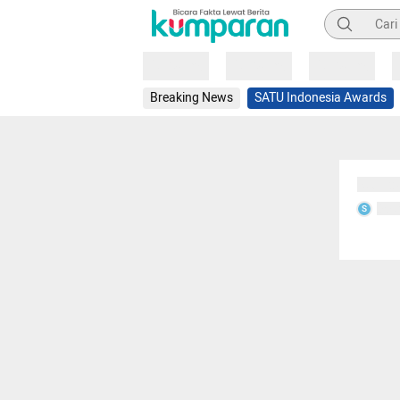
Pencarian
Loading
Loading
Loading
Breaking News
SATU Indonesia Awards
Sedang
Seda
S