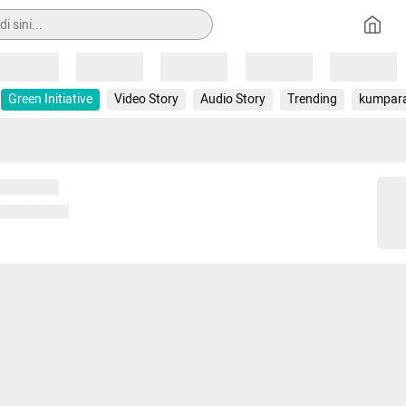
Loading
Loading
Loading
Loading
Loading
Green Initiative
Video Story
Audio Story
Trending
kumpar
 memuat...
ng memuat...