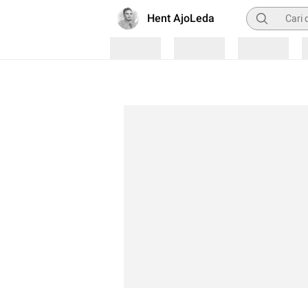
Pencarian
Hent AjoLeda
Loading
Loading
Loading