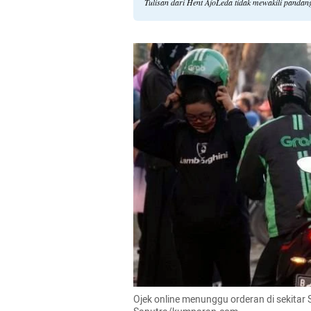
Tulisan dari Hent AjoLeda tidak mewakili panda
Ojek online menunggu orderan di sekitar S