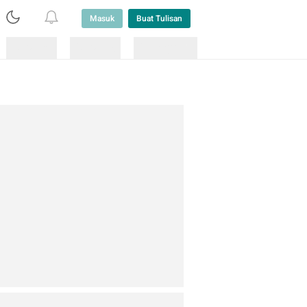
Masuk
Buat Tulisan
Loading
Loading
Lainnya