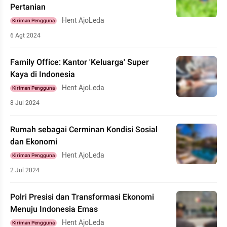
Pertanian
Hent AjoLeda
Kiriman Pengguna
6 Agt 2024
Family Office: Kantor 'Keluarga' Super
Kaya di Indonesia
Hent AjoLeda
Kiriman Pengguna
8 Jul 2024
Rumah sebagai Cerminan Kondisi Sosial
dan Ekonomi
Hent AjoLeda
Kiriman Pengguna
2 Jul 2024
Polri Presisi dan Transformasi Ekonomi
Menuju Indonesia Emas
Hent AjoLeda
Kiriman Pengguna