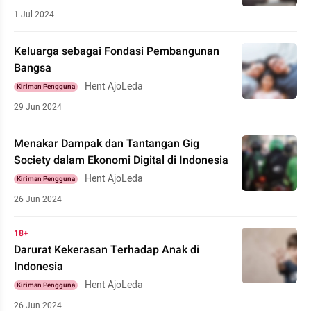
1 Jul 2024
Keluarga sebagai Fondasi Pembangunan
Bangsa
Hent AjoLeda
Kiriman Pengguna
29 Jun 2024
Menakar Dampak dan Tantangan Gig
Society dalam Ekonomi Digital di Indonesia
Hent AjoLeda
Kiriman Pengguna
26 Jun 2024
18+
Darurat Kekerasan Terhadap Anak di
Indonesia
Hent AjoLeda
Kiriman Pengguna
26 Jun 2024