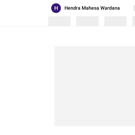
H
Hendra Mahesa Wardana
Loading
Loading
Loading