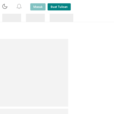
Masuk
Buat Tulisan
Loading
Loading
Lainnya