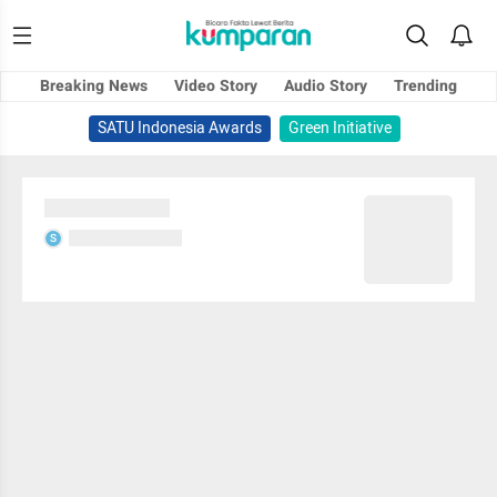
Breaking News
Video Story
Audio Story
Trending
SATU Indonesia Awards
Green Initiative
Sedang memuat...
Sedang memuat...
S