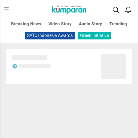
Breaking News
Video Story
Audio Story
Trending
SATU Indonesia Awards
Green Initiative
Sedang memuat...
Sedang memuat...
S