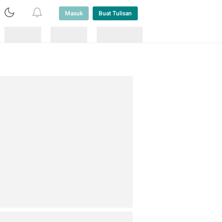
Masuk
Buat Tulisan
Loading
Loading
Lainnya