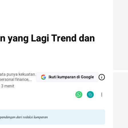
 yang Lagi Trend dan
kata punya kekuatan.
Ikuti kumparan di Google
 personal finance,
 3 menit
i pandangan dari redaksi kumparan