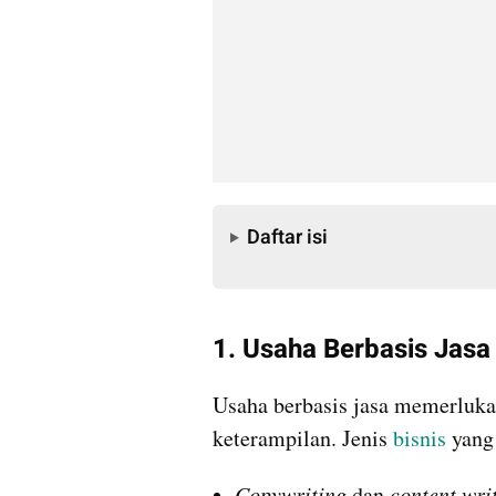
Daftar isi
Daftar isi
1. Usaha Berbasis Jasa
Usaha berbasis jasa memerluka
keterampilan. Jenis 
bisnis
 yang
Copywriting 
dan 
content wri