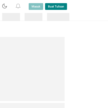
Masuk
Buat Tulisan
Loading
Loading
Lainnya