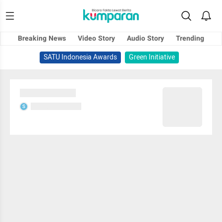
Breaking News
Video Story
Audio Story
Trending
SATU Indonesia Awards
Green Initiative
Sedang memuat...
Sedang memuat...
S