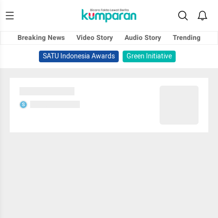
Breaking News
Video Story
Audio Story
Trending
SATU Indonesia Awards
Green Initiative
Sedang memuat...
Sedang memuat...
S