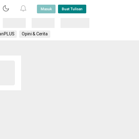
Masuk
Buat Tulisan
Loading
Loading
Lainnya
anPLUS
Opini & Cerita