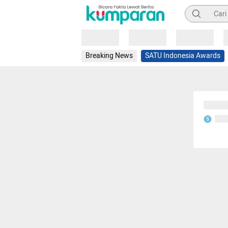
Pencarian
Loading
Loading
Loading
Breaking News
SATU Indonesia Awards
Sedang
Seda
S