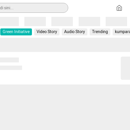
Loading
Loading
Loading
Loading
Loading
Green Initiative
Video Story
Audio Story
Trending
kumpar
 memuat...
ng memuat...