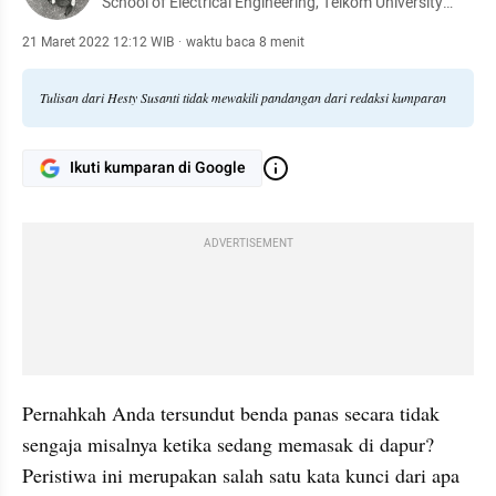
School of Electrical Engineering, Telkom University
(Biomedical Engineering and Ultrasound/Acoustic
based Measurement) - Art Enthusiast - Writer and
21 Maret 2022 12:12 WIB
·
waktu baca 8 menit
Philomath. https://linktr.ee/maktjik
Tulisan dari Hesty Susanti tidak mewakili pandangan dari redaksi kumparan
Ikuti kumparan di Google
ADVERTISEMENT
Pernahkah Anda tersundut benda panas secara tidak 
sengaja misalnya ketika sedang memasak di dapur? 
Peristiwa ini merupakan salah satu kata kunci dari apa 