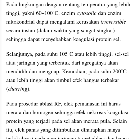
Pada lingkungan dengan rentang temperatur yang lebih 
tinggi, yakni 60–100˚C, enzim 
cytosolic 
dan enzim 
mitokondrial dapat mengalami kerusakan 
irreversible 
secara instan (dalam waktu yang sangat singkat) 
sehingga dapat menyebabkan koagulasi protein sel.
Selanjutnya, pada suhu 105˚C atau lebih tinggi, sel-sel 
atau jaringan yang terbentuk dari agregatnya akan 
mendidih dan menguap. Kemudian, pada suhu 200˚C 
atau lebih tinggi akan timbul efek hangus terbakar 
(
charring
).
Pada prosedur ablasi RF, efek pemanasan ini harus 
merata dan homogen sehingga efek nekrosis koagulasi 
protein yang terjadi pada sel akan merata pula. Selain 
itu, efek panas yang ditimbulkan diharapkan hanya 
terlokalisasi pada area jaringan target ablasi dan hanya 