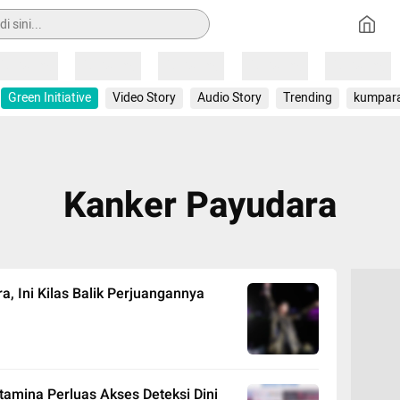
Loading
Loading
Loading
Loading
Loading
Green Initiative
Video Story
Audio Story
Trending
kumpar
Kanker Payudara
a, Ini Kilas Balik Perjuangannya
amina Perluas Akses Deteksi Dini