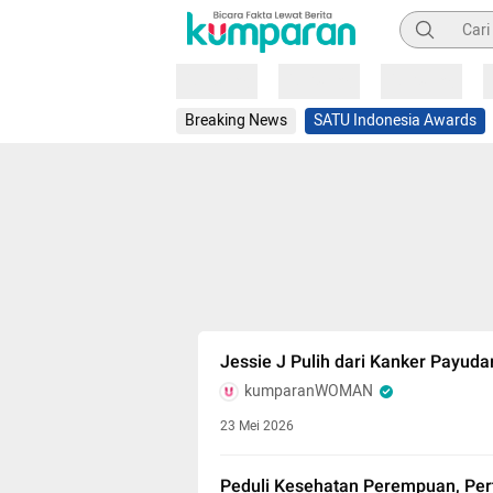
Pencarian
Loading
Loading
Loading
Breaking News
SATU Indonesia Awards
Jessie J Pulih dari Kanker Payudar
kumparanWOMAN
23 Mei 2026
Peduli Kesehatan Perempuan, Pert