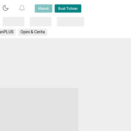
Masuk
Buat Tulisan
Loading
Loading
Lainnya
anPLUS
Opini & Cerita