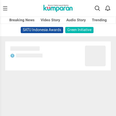
Breaking News
Video Story
Audio Story
Trending
SATU Indonesia Awards
Green Initiative
Sedang memuat...
Sedang memuat...
S