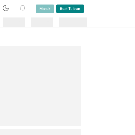
Masuk
Buat Tulisan
Loading
Loading
Lainnya