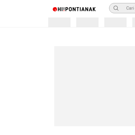
Pencarian
Loading
Loading
Loading