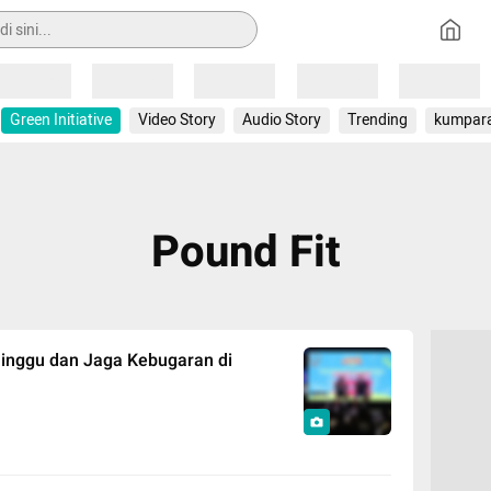
Loading
Loading
Loading
Loading
Loading
Green Initiative
Video Story
Audio Story
Trending
kumpar
Pound Fit
inggu dan Jaga Kebugaran di