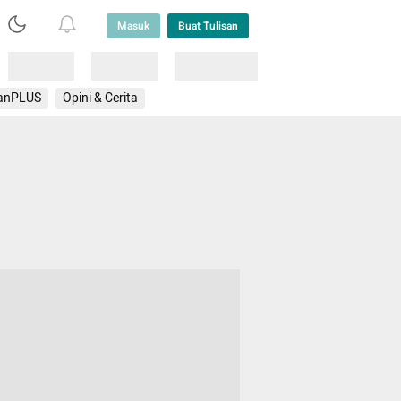
Masuk
Buat Tulisan
Loading
Loading
Lainnya
anPLUS
Opini & Cerita