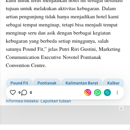
kami untuk terus menjadikan hotel ini sebagai destinasi 
tujuan untuk melakukan aktivitas kebugaran. Dalam 
artian pengunjung tidak hanya menjadikan hotel kami 
sebagai tempat menginap, tetapi bisa menjadi tempat 
menginap seru dan asik dengan berbagai kegiatan 
kebugaran yang berbeda setiap minggunya, salah 
satunya Pound Fit,” jelas Putri Riri Gustini, Marketing 
Communication Executive Novotel Pontianak 
Convention Centre.
Pound Fit
Pontianak
Kalimantan Barat
Kalbar
0
0
Kabar Daerah
1001 media online
Informasi Redaksi
·
Laporkan tulisan
Tim Editor
Editor Section