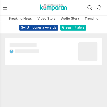
Breaking News
Video Story
Audio Story
Trending
SATU Indonesia Awards
Green Initiative
Sedang memuat...
Sedang memuat...
S