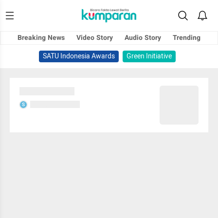
Breaking News
Video Story
Audio Story
Trending
SATU Indonesia Awards
Green Initiative
Sedang memuat...
Sedang memuat...
S