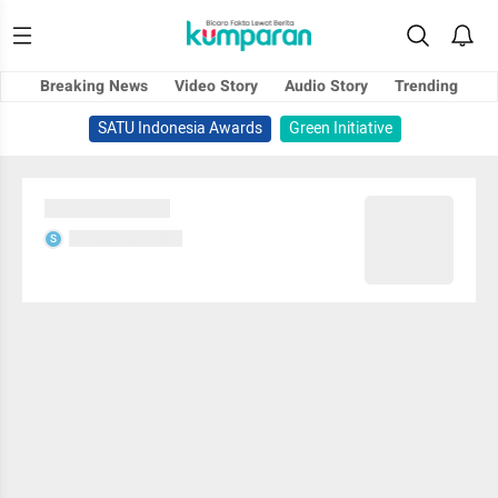
Breaking News
Video Story
Audio Story
Trending
SATU Indonesia Awards
Green Initiative
Sedang memuat...
Sedang memuat...
S