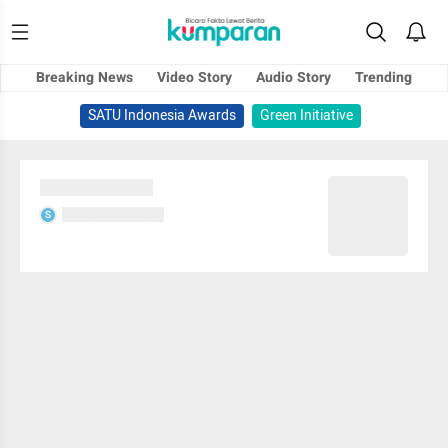
Breaking News
Video Story
Audio Story
Trending
SATU Indonesia Awards
Green Initiative
Sedang memuat...
Sedang memuat...
S