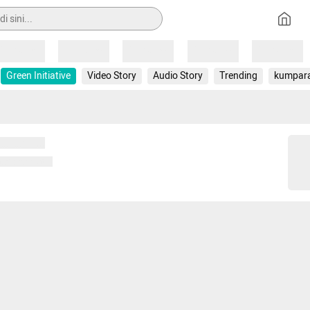
Loading
Loading
Loading
Loading
Loading
Green Initiative
Video Story
Audio Story
Trending
kumpar
 memuat...
ng memuat...