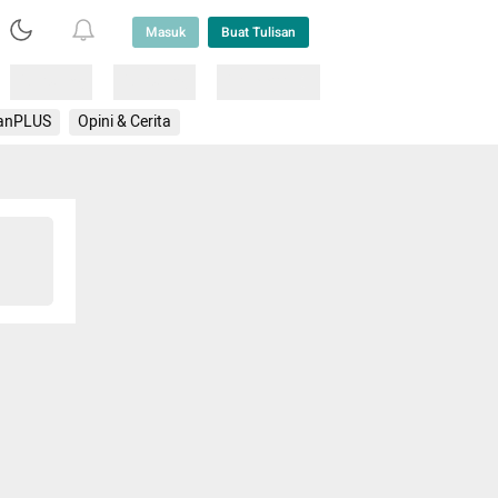
Masuk
Buat Tulisan
Loading
Loading
Lainnya
anPLUS
Opini & Cerita