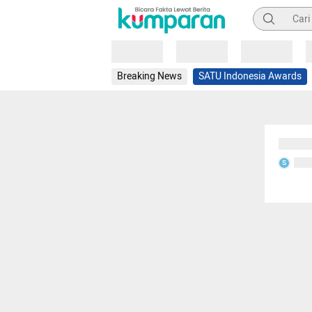
Pencarian
Loading
Loading
Loading
Breaking News
SATU Indonesia Awards
Sedang
Seda
S