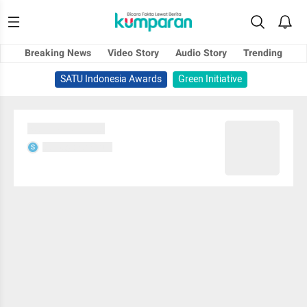
Breaking News
Video Story
Audio Story
Trending
SATU Indonesia Awards
Green Initiative
Sedang memuat...
Sedang memuat...
S