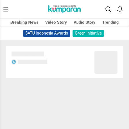
Breaking News
Video Story
Audio Story
Trending
SATU Indonesia Awards
Green Initiative
Sedang memuat...
Sedang memuat...
S