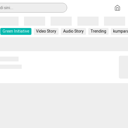
Loading
Loading
Loading
Loading
Loading
Green Initiative
Video Story
Audio Story
Trending
kumpar
 memuat...
ng memuat...