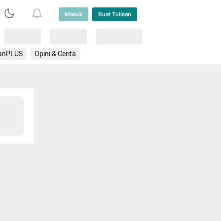
Masuk
Buat Tulisan
Loading
Loading
Lainnya
anPLUS
Opini & Cerita