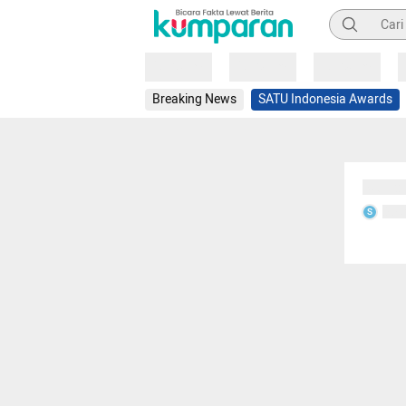
Pencarian
Loading
Loading
Loading
Breaking News
SATU Indonesia Awards
Sedang
Seda
S