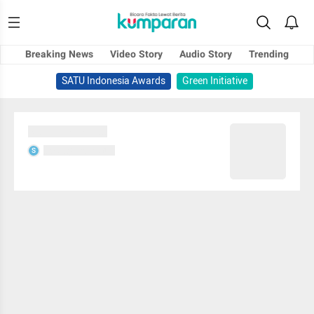
Breaking News
Video Story
Audio Story
Trending
SATU Indonesia Awards
Green Initiative
Sedang memuat...
Sedang memuat...
S