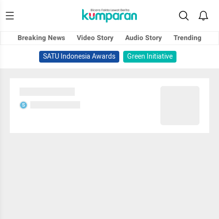
Breaking News
Video Story
Audio Story
Trending
SATU Indonesia Awards
Green Initiative
Sedang memuat...
Sedang memuat...
S