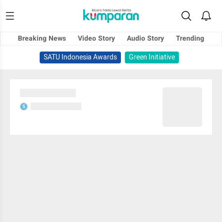
Breaking News
Video Story
Audio Story
Trending
SATU Indonesia Awards
Green Initiative
Sedang memuat...
Sedang memuat...
S