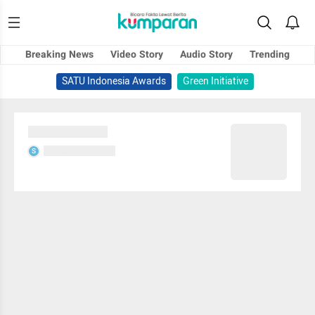
Breaking News
Video Story
Audio Story
Trending
SATU Indonesia Awards
Green Initiative
Sedang memuat...
Sedang memuat...
S