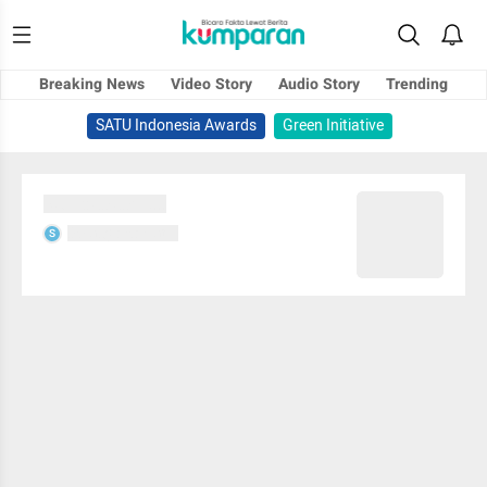
Breaking News
Video Story
Audio Story
Trending
SATU Indonesia Awards
Green Initiative
Sedang memuat...
Sedang memuat...
S