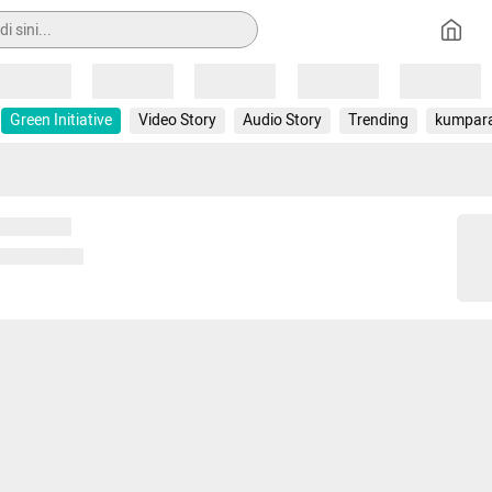
Loading
Loading
Loading
Loading
Loading
Green Initiative
Video Story
Audio Story
Trending
kumpar
 memuat...
ng memuat...