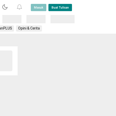
Masuk
Buat Tulisan
Loading
Loading
Lainnya
anPLUS
Opini & Cerita