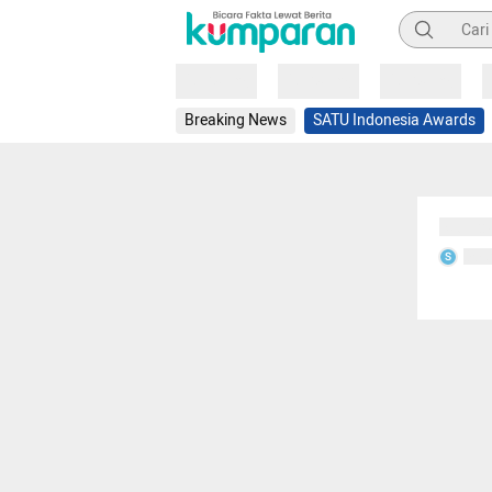
Pencarian
Loading
Loading
Loading
Breaking News
SATU Indonesia Awards
Sedang
Seda
S