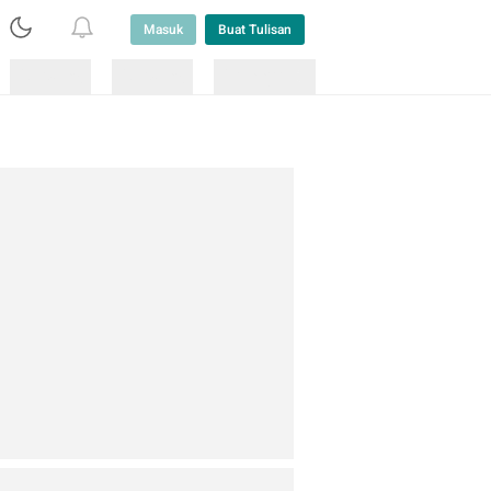
Masuk
Buat Tulisan
Loading
Loading
Lainnya