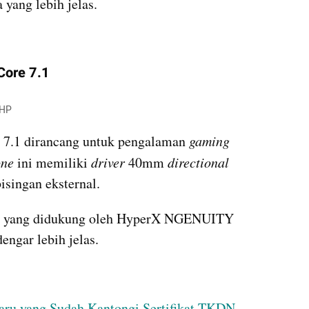
 yang lebih jelas.
Core 7.1
HP  
 7.1 dirancang untuk pengalaman 
gaming
ne
 ini memiliki 
driver
 40mm 
directional
ingan eksternal. 
ual yang didukung oleh HyperX NGENUITY 
engar lebih jelas.
aru yang Sudah Kantongi Sertifikat TKDN, 