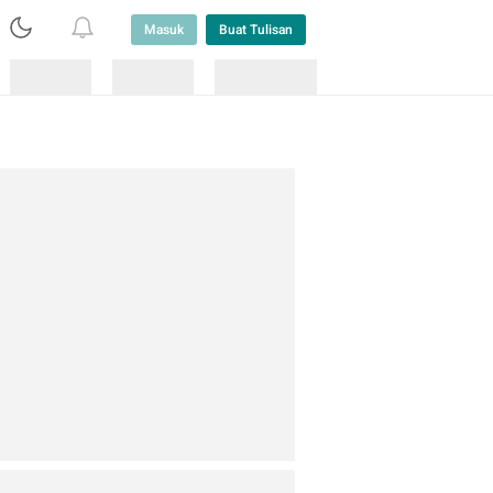
Masuk
Buat Tulisan
Loading
Loading
Lainnya