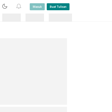
Masuk
Buat Tulisan
Loading
Loading
Lainnya