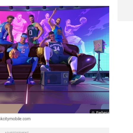
Perbesar
nkcitymobile.com