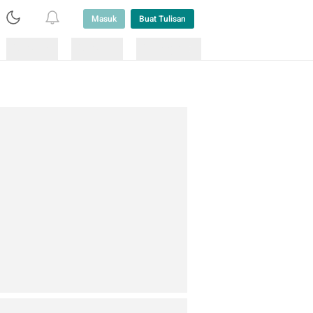
Masuk
Buat Tulisan
Loading
Loading
Lainnya