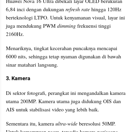
Huawei Nova 16 Ultra dibekali layar OLED berukuran 
6,84 inci dengan dukungan 
refresh rate
 hingga 120Hz 
berteknologi LTPO. Untuk kenyamanan visual, layar ini 
juga mendukung PWM 
dimming 
frekuensi tinggi 
2160Hz.
Menariknya, tingkat kecerahan puncaknya mencapai 
6000 nits, sehingga tetap nyaman digunakan di bawah 
sinar matahari langsung.
3. Kamera
Di sektor fotografi, perangkat ini mengandalkan kamera 
utama 200MP. Kamera utama juga didukung OIS dan 
AIS untuk stabilisasi video yang lebih baik.
Sementara itu, kamera 
ultra-wide
 beresolusi 50MP. 
Untuk kemampuan 
zoom
, tersedia kamera 
periscope 