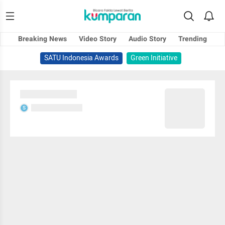
Breaking News
Video Story
Audio Story
Trending
SATU Indonesia Awards
Green Initiative
Sedang memuat...
Sedang memuat...
S